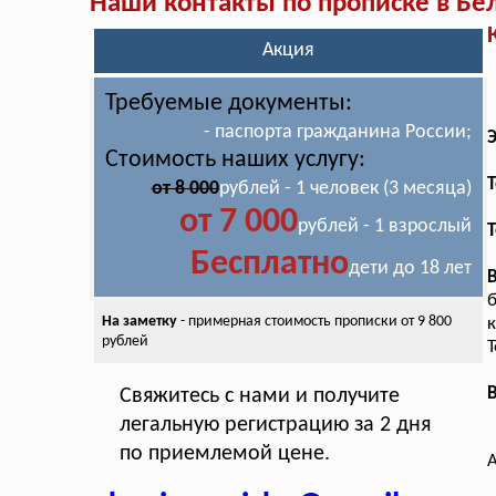
Наши контакты по прописке в Бе
Акция
Требуемые документы:
- паспорта гражданина России;
Стоимость наших услугу:
T
от 8 000
рублей - 1 человек (3 месяца)
от 7 000
рублей - 1 взрослый
Т
Бесплатно
дети до 18 лет
б
На заметку
- примерная стоимость
прописки от 9 800
к
рублей
Т
В
Свяжитесь с нами и получите
легальную регистрацию за 2 дня
по приемлемой цене.
А