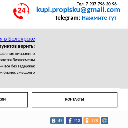
Тел. 7-937-796-30-96
kupi.propisku@gmail.com
Telegram:
Нажмите тут
я в Белоярске
пунктов верить:
лашение письменно
агаются бизнесмены
 все без задержек
м бизнес уже долго
СКИ
КОНТАКТЫ
47
213
178