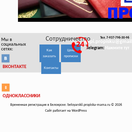
Сотрудничество
Тел. 7-937-796-30-96
Мы в
kupi.propisku@gmai
социальных
Telegram:
Нажмите тут
сетях:
Как
Цена
заказать
прописки
ВКОНТАКТЕ
Контакты
ОДНОКЛАССНИКИ
Временная регистрация в Белоярске. beloyarskii.propiska-mama.ru © 2026
Сайт работает на WordPress